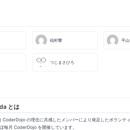
稲村響
平山
つじまさひろ
ada とは
ada は CoderDojo の理念に共感したメンバーにより発足したボラ
ぼ毎月 CoderDojo を開催しています。