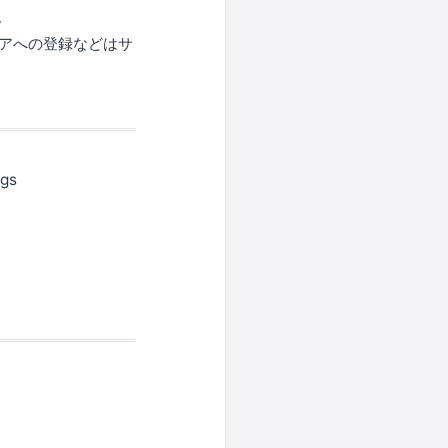
。
ストアへの登録などはサ
gs